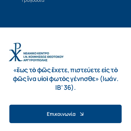
«ἕως τὸ φῶς ἔχετε, πιστεύετε εἰς τὸ
φῶς ἵνα υἱοὶ φωτὸς γένησθε» (Ιωάν.
ΙΒ’ 36).
Επικοινωνία