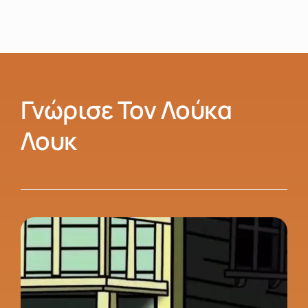
Γνώρισε Τον Λούκα
Λουκ