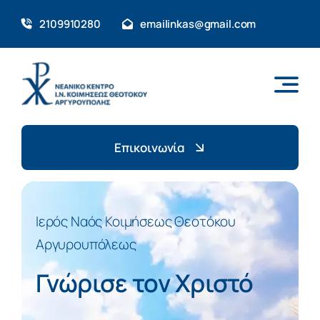
Skip
2109910280
emailinkas@gmail.com
to
content
Επικοινωνία
Ιερός Ναός Κοιμήσεως Θεοτόκου
Αργυρουπόλεως
Γνώρισε τον Χριστό