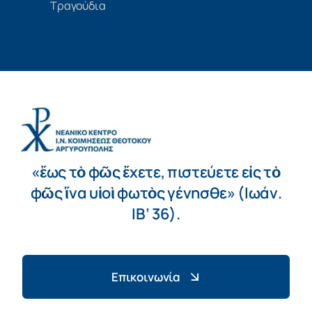
Τραγούδια
«ἕως τὸ φῶς ἔχετε, πιστεύετε εἰς τὸ
φῶς ἵνα υἱοὶ φωτὸς γένησθε» (Ιωάν.
ΙΒ’ 36).
Επικοινωνία