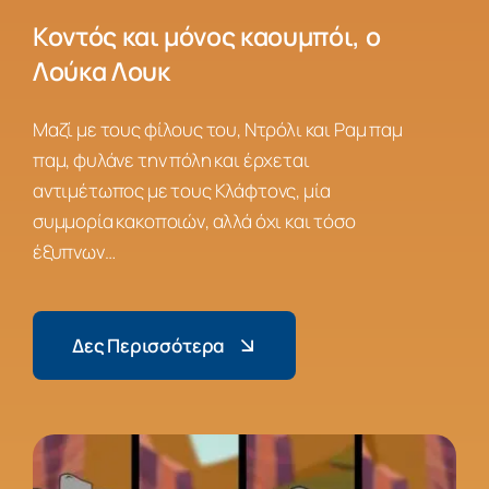
Κοντός και μόνος καουμπόι, ο
Λούκα Λουκ
Μαζί με τους φίλους του, Ντρόλι και Ραμ παμ
παμ, φυλάνε την πόλη και έρχεται
αντιμέτωπoς με τους Κλάφτονς, μία
συμμορία κακοποιών, αλλά όχι και τόσο
έξυπνων…
Δες Περισσότερα