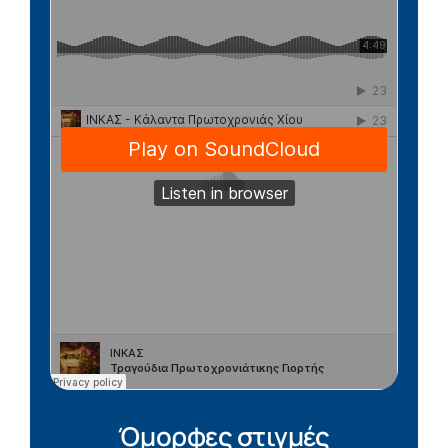
Όμορφες στιγμές