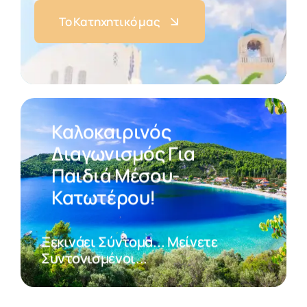
Το Κατηχητικό μας
Καλοκαιρινός
Διαγωνισμός Για
Παιδιά Μέσου-
Κατωτέρου!
Ξεκινάει Σύντομα... Μείνετε
Συντονισμένοι...