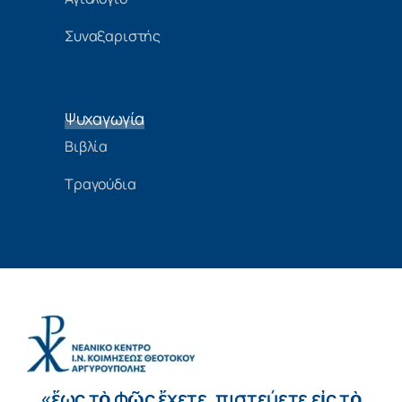
Συναξαριστής
Ψυχαγωγία
Βιβλία
Τραγούδια
«ἕως τὸ φῶς ἔχετε, πιστεύετε εἰς τὸ