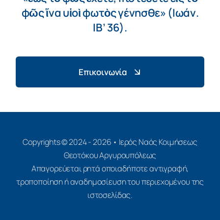
φῶς ἵνα υἱοὶ φωτὸς γένησθε» (Ιωάν.
ΙΒ’ 36).
Επικοινωνία
Copyrights © 2024 - 2026 • Ιερός Ναός Κοιμήσεως
Θεοτόκου Αργυρουπόλεως
Απαγορεύεται ρητά οποιαδήποτε αντιγραφή,
τροποποίηση ή αναδημοσίευση του περιεχομένου της
ιστοσελίδας.