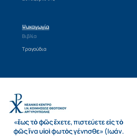
Ψυχαγωγία
Βιβλία
Τραγούδια
«ἕως τὸ φῶς ἔχετε, πιστεύετε εἰς τὸ
φῶς ἵνα υἱοὶ φωτὸς γένησθε» (Ιωάν.