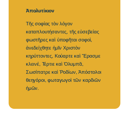
Ἀπολυτίκιον
Tῆς σοφίας τὸν λόγον
καταπλουτήσαντες, τῆς εὐσεβείας
φωστῆρες καὶ ὑποφῆται σοφοὶ,
ἀνεδείχθητε ἡμῖν Χριστὸν
κηρύττοντες, Κούαρτε καὶ Ἔρασμε
κλεινέ, Τέρτιε καὶ Ὀλυμπᾶ,
Σωσίπατρε καὶ Ῥοδίων, Ἀπόστολοι
θεηγόροι, φωταγωγοὶ τῶν καρδιῶν
ἡμῶν.