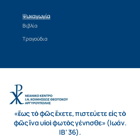
Ψυχαγωγία
Βιβλία
Τραγούδια
«ἕως τὸ φῶς ἔχετε, πιστεύετε εἰς τὸ
φῶς ἵνα υἱοὶ φωτὸς γένησθε» (Ιωάν.
ΙΒ’ 36).