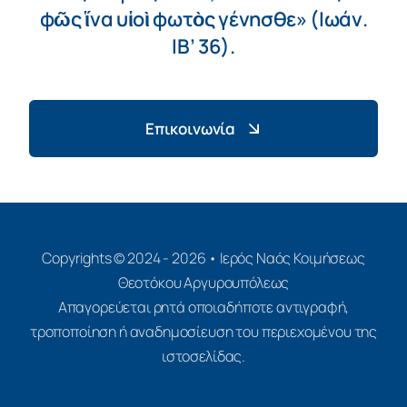
φῶς ἵνα υἱοὶ φωτὸς γένησθε» (Ιωάν.
ΙΒ’ 36).
Επικοινωνία
Copyrights © 2024 - 2026 • Ιερός Ναός Κοιμήσεως
Θεοτόκου Αργυρουπόλεως
Απαγορεύεται ρητά οποιαδήποτε αντιγραφή,
τροποποίηση ή αναδημοσίευση του περιεχομένου της
ιστοσελίδας.