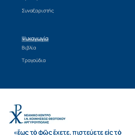
Συναξαριστής
Ψυχαγωγία
Βιβλία
Τραγούδια
«ἕως τὸ φῶς ἔχετε, πιστεύετε εἰς τὸ