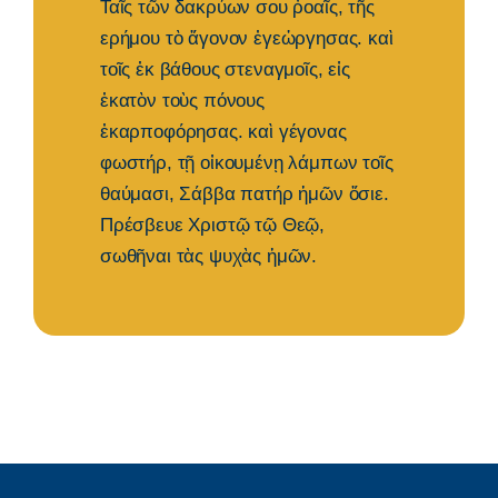
Ταῖς τῶν δακρύων σου ῤοαῖς, τῆς
ερήμου τὸ ἄγονον ἐγεὠργησας. καὶ
τοῖς ἐκ βάθους στεναγμοῖς, εἰς
ἐκατὸν τοὺς πόνους
ἐκαρποφόρησας. καὶ γέγονας
φωστήρ, τῇ οἰκουμένῃ λάμπων τοῖς
θαύμασι, Σάββα πατήρ ἡμῶν ὅσιε.
Πρέσβευε Χριστῷ τῷ Θεῷ,
σωθῆναι τὰς ψυχὰς ἡμῶν.