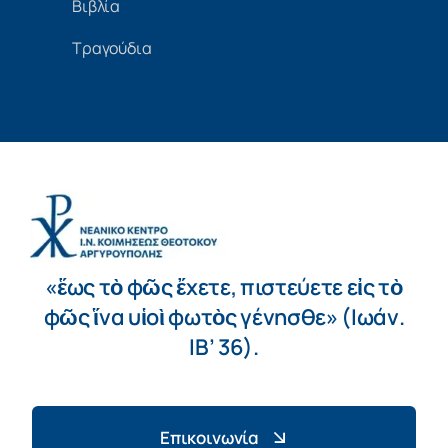
Βιβλία
Τραγούδια
«ἕως τὸ φῶς ἔχετε, πιστεύετε εἰς τὸ
φῶς ἵνα υἱοὶ φωτὸς γένησθε» (Ιωάν.
ΙΒ’ 36).
Επικοινωνία