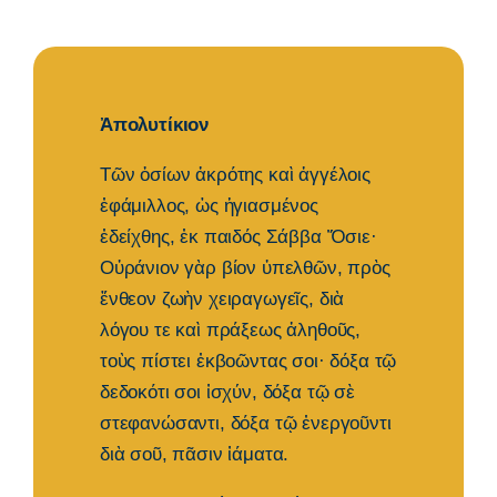
Ἀπολυτίκιον
Tῶν ὁσίων ἀκρότης καὶ ἀγγέλοις
ἐφάμιλλος, ὡς ἡγιασμένος
ἐδείχθης, ἐκ παιδός Σάββα Ὅσιε·
Οὐράνιον γὰρ βίον ὐπελθῶν, πρὸς
ἔνθεον ζωὴν χειραγωγεῖς, διὰ
λόγου τε καὶ πράξεως ἀληθοῦς,
τοὺς πίστει ἐκβοῶντας σοι· δόξα τῷ
δεδοκότι σοι ἰσχύν, δόξα τῷ σὲ
στεφανώσαντι, δόξα τῷ ἐνεργοῦντι
διὰ σοῦ, πᾶσιν ἰάματα.