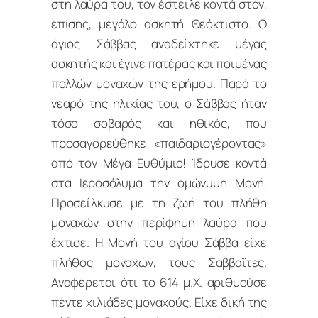
στη λαύρα του, τον έστειλε κοντά στον,
επίσης, μεγάλο ασκητή Θεόκτιστο. Ο
άγιος Σάββας αναδείχτηκε μέγας
ασκητής και έγινε πατέρας και ποιμένας
πολλών μοναχών της ερήμου. Παρά το
νεαρό της ηλικίας του, ο Σάββας ήταν
τόσο σοβαρός και ηθικός, που
προσαγορεύθηκε «παιδαριογέροντας»
από τον Μέγα Ευθύμιο! Ίδρυσε κοντά
στα Ιεροσόλυμα την ομώνυμη Μονή.
Προσείλκυσε με τη ζωή του πλήθη
μοναχών στην περίφημη λαύρα που
έχτισε. Η Μονή του αγίου Σάββα είχε
πλήθος μοναχών, τους Σαββαΐτες.
Αναφέρεται ότι το 614 μ.Χ. αριθμούσε
πέντε χιλιάδες μοναχούς. Είχε δική της