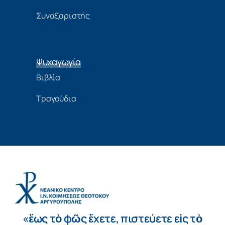
Συναξαριστής
Ψυχαγωγία
Βιβλία
Τραγούδια
«ἕως τὸ φῶς ἔχετε, πιστεύετε εἰς τὸ