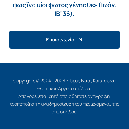
φῶς ἵνα υἱοὶ φωτὸς γένησθε» (Ιωάν.
ΙΒ’ 36).
Επικοινωνία
Copyrights © 2024 - 2026 • Ιερός Ναός Κοιμήσεως
Θεοτόκου Αργυρουπόλεως
Απαγορεύεται ρητά οποιαδήποτε αντιγραφή,
τροποποίηση ή αναδημοσίευση του περιεχομένου της
ιστοσελίδας.