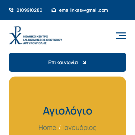
Skip
2109910280
emailinkas@gmail.com
to
content
Επικοινωνία
Αγιολόγιο
Home
Ιανουάριος