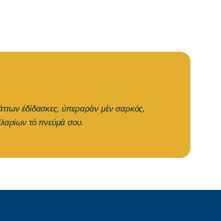
ράττων ἐδίδασκες, ὑπεραρὰν μὲν σαρκός,
Ἱλαρίων τὸ πνεύμά σου.