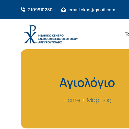
Skip
2109910280
emailinkas@gmail.com
to
content
Τ
Αγιολόγιο
Home
Μάρτιος