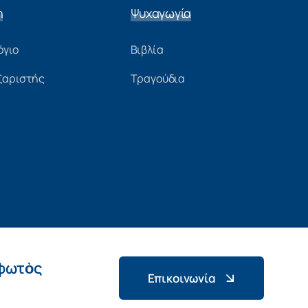
η
Ψυχαγωγία
όγιο
Βιβλία
ξαριστής
Τραγούδια
 φωτὸς
Επικοινωνία