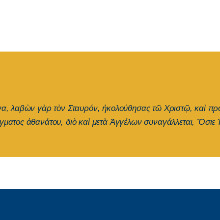
όνα, λαβὼν γὰρ τὸν Σταυρόν, ἠκολούθησας τῶ Χριστῷ, καὶ π
άγματος ἀθανάτου, διὸ καὶ μετὰ Ἀγγέλων συναγάλλεται, Ὅσιε 