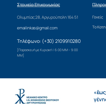
Στοιχεία Επικοινωνίας
Πληρο
Ολυμπίας 28, Αργυρούπολη 164 51
Γονείς
Το Κατη
emailinkas@gmail.com
Τηλέφωνο: (+30) 2109910280
[Παρασκευή με Κυριακή | 6:00 ΜΜ – 9:00
ΜΜ]
«ἕως
γένησ