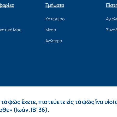
φορίες
Τμήματα
Πίστ
Κατώτερο
Αγιολ
χητικό Μας
Μέσο
Συνα
Ανώτερο
 τὸ φῶς ἔχετε, πιστεύετε εἰς τὸ φῶς ἵνα υἱοὶ
θε» (Ιωάν. ΙΒ’ 36).