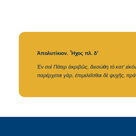
Ἀπολυτίκιον. Ἦχος πλ. δ’
Ἐν σοὶ Πάτερ ἀκριβῶς, διεσώθη τὸ κατ’ εἰκ
παρέρχεται γάρ, ἐπιμελεῖσθαι δὲ ψυχῆς, πρ