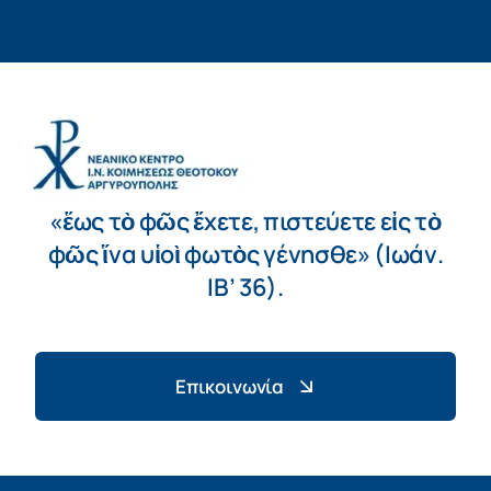
«ἕως τὸ φῶς ἔχετε, πιστεύετε εἰς τὸ
φῶς ἵνα υἱοὶ φωτὸς γένησθε» (Ιωάν.
ΙΒ’ 36).
Επικοινωνία