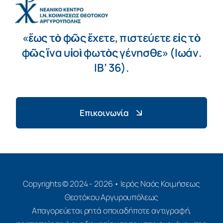
«ἕως τὸ φῶς ἔχετε, πιστεύετε εἰς τὸ
φῶς ἵνα υἱοὶ φωτὸς γένησθε» (Ιωάν.
ΙΒ’ 36).
Επικοινωνία
Copyrights © 2024 - 2026 • Ιερός Ναός Κοιμήσεως
Θεοτόκου Αργυρουπόλεως
Απαγορεύεται ρητά οποιαδήποτε αντιγραφή,