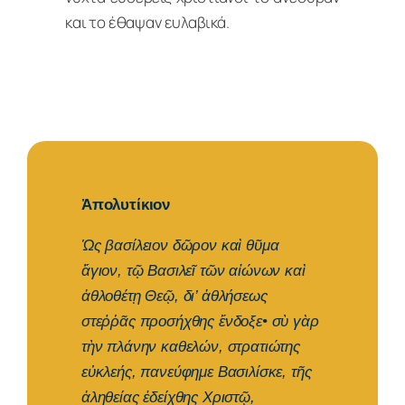
και το έθαψαν ευλαβικά.
Ἀπολυτίκιον
Ὡς βασίλειον δῶρον καὶ θῦμα
ἅγιον, τῷ Βασιλεῖ τῶν αἰώνων καὶ
ἀθλοθέτῃ Θεῷ, δι’ ἀθλήσεως
στεῤῥᾶς προσήχθης ἔνδοξε• σὺ γὰρ
τὴν πλάνην καθελών, στρατιώτης
εὐκλεής, πανεύφημε Βασιλίσκε, τῆς
ἀληθείας ἐδείχθης Χριστῷ,