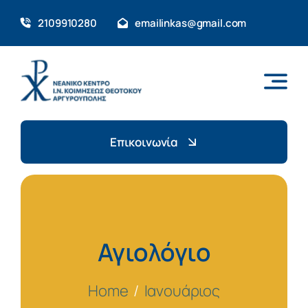
Skip
2109910280
emailinkas@gmail.com
to
content
Επικοινωνία
Αγιολόγιο
Home
Ιανουάριος