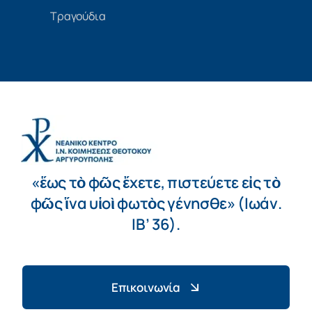
Τραγούδια
«ἕως τὸ φῶς ἔχετε, πιστεύετε εἰς τὸ
φῶς ἵνα υἱοὶ φωτὸς γένησθε» (Ιωάν.
ΙΒ’ 36).
Επικοινωνία