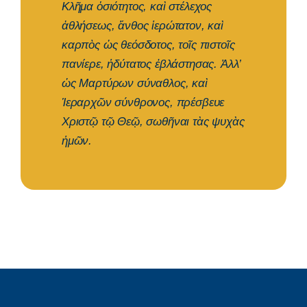
Κλῆμα ὁσιότητος, καὶ στέλεχος
ἀθλήσεως, ἄνθος ἱερώτατον, καὶ
καρπὸς ὡς θεόσδοτος, τοῖς πιστοῖς
πανίερε, ἡδύτατος ἐβλάστησας. Ἀλλ’
ὡς Μαρτύρων σύναθλος, καὶ
Ἱεραρχῶν σύνθρονος, πρέσβευε
Χριστῷ τῷ Θεῷ, σωθῆναι τὰς ψυχὰς
ἡμῶν.