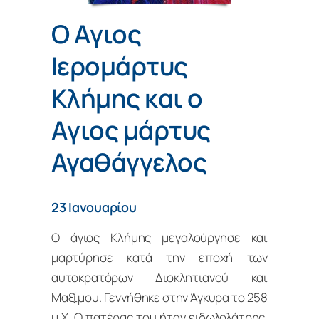
Ο Aγιος
Iερομάρτυς
Κλήμης και ο
Aγιος μάρτυς
Αγαθάγγελος
23 Ιανουαρίου
Ο άγιος Κλήμης μεγαλούργησε και
μαρτύρησε κατά την εποχή των
αυτοκρατόρων Διοκλητιανού και
Μαξίμου. Γεννήθηκε στην Άγκυρα το 258
μ.Χ. Ο πατέρας του ήταν ειδωλολάτρης.