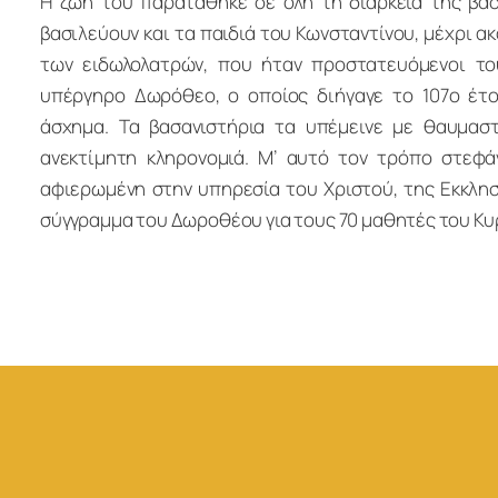
Η ζωή του παρατάθηκε σε όλη τη διάρκεια της βασ
βασιλεύουν και τα παιδιά του Κωνσταντίνου, μέχρι ακ
των ειδωλολατρών, που ήταν προστατευόμενοι τ
υπέργηρο Δωρόθεο, ο οποίος διήγαγε το 107ο έτο
άσχημα. Τα βασανιστήρια τα υπέμεινε με θαυμαστ
ανεκτίμητη κληρονομιά. Μ’ αυτό τον τρόπο στεφ
αφιερωμένη στην υπηρεσία του Χριστού, της Εκκλησί
σύγγραμμα του Δωροθέου για τους 70 μαθητές του Κυ