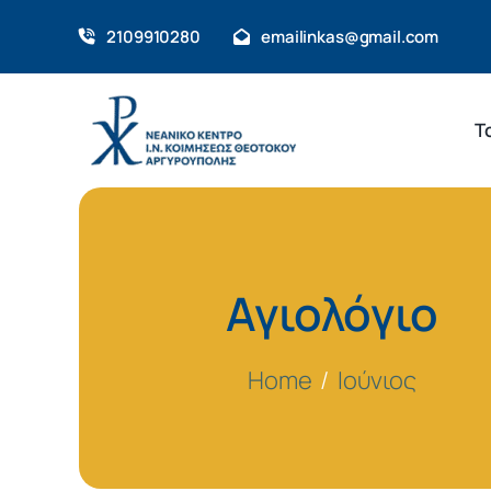
Skip
2109910280
emailinkas@gmail.com
to
content
Τ
Αγιολόγιο
Home
Ιούνιος