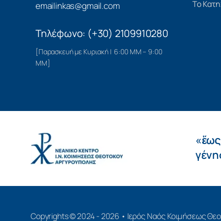
Το Κατη
emailinkas@gmail.com
Τηλέφωνο: (+30) 2109910280
[Παρασκευή με Κυριακή | 6:00 ΜΜ – 9:00
ΜΜ]
«ἕως
γένησ
Copyrights © 2024 - 2026 • Ιερός Ναός Κοιμήσεως Θ