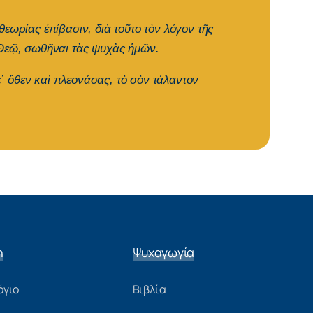
εωρίας ἐπίβασιν, διὰ τοῦτο τὸν λόγον τῆς
 Θεῷ, σωθῆναι τὰς ψυχὰς ἡμῶν.
 ὅθεν καὶ πλεονάσας, τὸ σὸν τάλαντον
η
Ψυχαγωγία
όγιο
Βιβλία