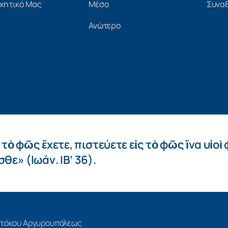
χητικό Μας
Μέσο
Συνα
Ανώτερο
 τὸ φῶς ἔχετε, πιστεύετε εἰς τὸ φῶς ἵνα υἱοὶ
θε» (Ιωάν. ΙΒ’ 36).
εοτόκου Αργυρουπόλεως