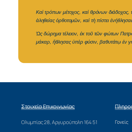
Καὶ τρόπων μέτοχος, καὶ θρόνων διάδοχος, τ
ἀληθείας ὀρθοτομῶν, καὶ τὴ πίστει ἐνήθλησ
Ὡς δώρημα τέλειον, ἐκ τοῦ τῶν φώτων Πατρό
μάκαρ, ἤθλησας ὑπὲρ φύσιν, βαθυτάτῳ ἐν 
Στοιχεία Επικοινωνίας
Πληρο
Ολυμπίας 28, Αργυρούπολη 164 51
Γονείς