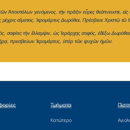
ῶν Ἀποστόλων γενόμενος, τὴν πρᾶξιν εὗρες θεόπνευστε, εἰς θ
ας μέχρις αἵματος, Ἱερομάρτυς Δωρόθεε, Πρέσβευε Χριστῷ τῶ
ς, σοφίας τὴν ἔλλαμψιν, ὡς Ἱεράρχης σοφός, ἐδέξω Δωρόθεε˙
γήρᾳ, πρεσβεύων Ἱερομάρτυς, ὑπὲρ τῶν ψυχῶν ἡμῶν.
φορίες
Τμήματα
Πίστ
Κατώτερο
Αγιολ