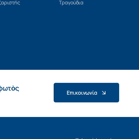
ξαριστής
Τραγούδια
 φωτὸς
Επικοινωνία