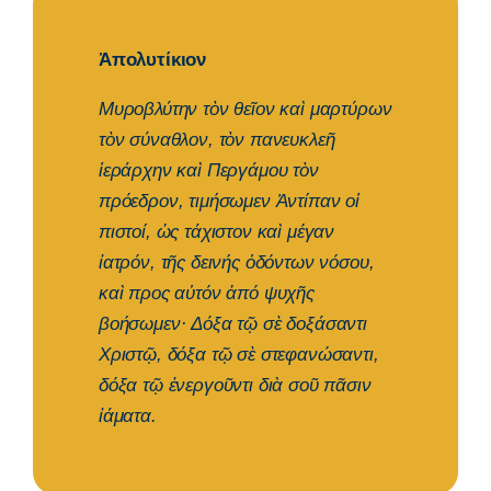
Ἀπολυτίκιον
Μυροβλύτην τὸν θεῖον καὶ μαρτύρων
τὸν σύναθλον, τὸν πανευκλεῆ
ἱεράρχην καὶ Περγάμου τὸν
πρόεδρον, τιμήσωμεν Ἀντίπαν οἱ
πιστοί, ὡς τάχιστον καὶ μέγαν
ἰατρόν, τῆς δεινής ὀδόντων νόσου,
καὶ προς αὐτόν ἀπό ψυχῆς
βοήσωμεν· Δόξα τῷ σὲ δοξάσαντι
Χριστῷ, δόξα τῷ σὲ στεφανώσαντι,
δόξα τῷ ἐνεργοῦντι διὰ σοῦ πᾶσιν
ἰάματα.