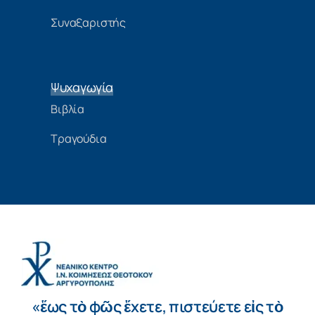
Συναξαριστής
Ψυχαγωγία
Βιβλία
Τραγούδια
«ἕως τὸ φῶς ἔχετε, πιστεύετε εἰς τὸ