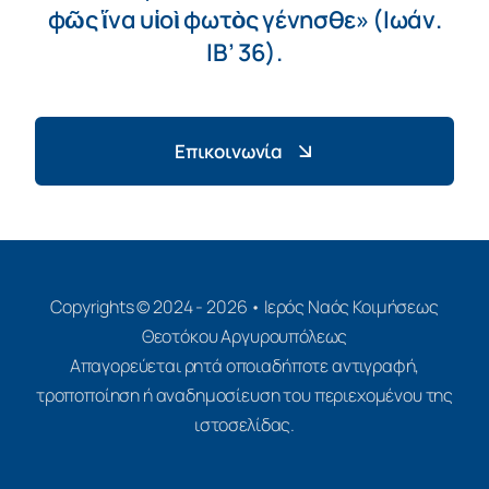
φῶς ἵνα υἱοὶ φωτὸς γένησθε» (Ιωάν.
ΙΒ’ 36).
Επικοινωνία
Copyrights © 2024 - 2026 • Ιερός Ναός Κοιμήσεως
Θεοτόκου Αργυρουπόλεως
Απαγορεύεται ρητά οποιαδήποτε αντιγραφή,
τροποποίηση ή αναδημοσίευση του περιεχομένου της
ιστοσελίδας.