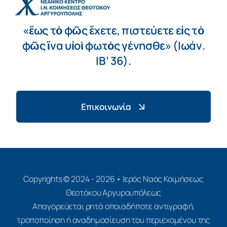
«ἕως τὸ φῶς ἔχετε, πιστεύετε εἰς τὸ
φῶς ἵνα υἱοὶ φωτὸς γένησθε» (Ιωάν.
ΙΒ’ 36).
Επικοινωνία
Copyrights © 2024 - 2026 • Ιερός Ναός Κοιμήσεως
Θεοτόκου Αργυρουπόλεως
Απαγορεύεται ρητά οποιαδήποτε αντιγραφή,
τροποποίηση ή αναδημοσίευση του περιεχομένου της