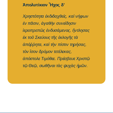
Ἀπολυτίκιον Ἦχος δ’
Χρηστότητα ἐκδιδαχθείς, καὶ νήφων
ἐν πᾶσιν, ἀγαθὴν συνείδησιν
ἱεροπρεπῶς ἐνδυσάμενος, ἤντλησας
ἐκ τοῦ Σκεύους τῆς ἐκλογῆς τὰ
ἀπόῤῥητα, καὶ τὴν πίστιν τηρήσας,
τὸν ἴσον δρόμον τετέλεκας,
ἀπόστολε Τιμόθεε. Πρέσβευε Χριστῷ
τῷ Θεῷ, σωθῆναι τὰς ψυχὰς ἡμῶν.