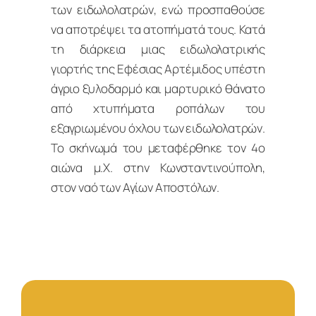
των ειδωλολατρών, ενώ προσπαθούσε
να αποτρέψει τα ατοπήματά τους. Κατά
τη διάρκεια μιας ειδωλολατρικής
γιορτής της Εφέσιας Αρτέμιδος υπέστη
άγριο ξυλοδαρμό και μαρτυρικό θάνατο
από χτυπήματα ροπάλων του
εξαγριωμένου όχλου των ειδωλολατρών.
Το σκήνωμά του μεταφέρθηκε τον 4ο
αιώνα μ.Χ. στην Κωνσταντινούπολη,
στον ναό των Αγίων Αποστόλων.