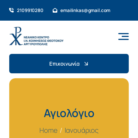
Skip
2109910280
emailinkas@gmail.com
to
content
Επικοινωνία
Αγιολόγιο
Home
Ιανουάριος