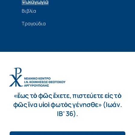
Ψυχαγωγία
Βιβλία
Τραγούδια
«ἕως τὸ φῶς ἔχετε, πιστεύετε εἰς τὸ
φῶς ἵνα υἱοὶ φωτὸς γένησθε» (Ιωάν.
ΙΒ’ 36).