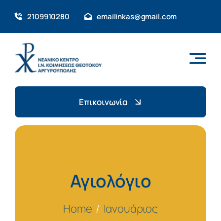
Skip
2109910280
emailinkas@gmail.com
to
content
Επικοινωνία
Αγιολόγιο
Home
Ιανουάριος