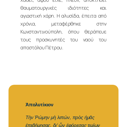
θαυματουργικές ιδιότητες και
αγιαστική χάρη. Η αλυσίδα, έπειτα από
χρόνια, μεταφέρθηκε στην
Κωνσταντινούπολη, όπου θεράπευε
τους προσκυνητές του ναού του
αποστόλου Πέτρου.
Ἀπολυτίκιον
Τὴν Ῥώμην μὴ λιπών, πρὸς ἡμᾶς
ἐπεδήμησας, δι’ ὧν ἐφόρεσας τιμίων