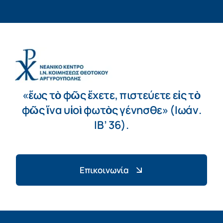
«ἕως τὸ φῶς ἔχετε, πιστεύετε εἰς τὸ
φῶς ἵνα υἱοὶ φωτὸς γένησθε» (Ιωάν.
ΙΒ’ 36).
Επικοινωνία