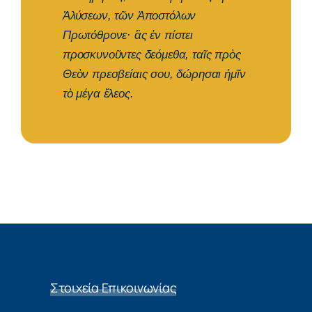
Ἁλύσεων, τῶν Ἀποστόλων
Πρωτόθρονε· ἃς ἐν πίστει
προσκυνοῦντες δεόμεθα, ταῖς πρὸς
Θεὸν πρεσβείαις σου, δώρησαι ἡμῖν
τὸ μέγα ἔλεος.
Στοιχεία Επικοινωνίας