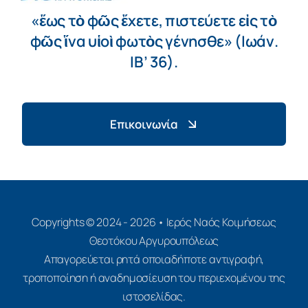
«ἕως τὸ φῶς ἔχετε, πιστεύετε εἰς τὸ
φῶς ἵνα υἱοὶ φωτὸς γένησθε» (Ιωάν.
ΙΒ’ 36).
Επικοινωνία
Copyrights © 2024 - 2026 • Ιερός Ναός Κοιμήσεως
Θεοτόκου Αργυρουπόλεως
Απαγορεύεται ρητά οποιαδήποτε αντιγραφή,
τροποποίηση ή αναδημοσίευση του περιεχομένου της
ιστοσελίδας.